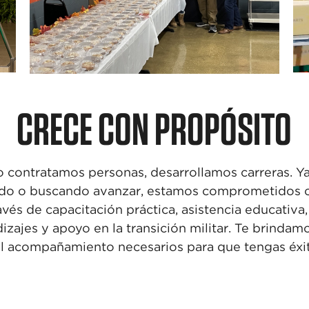
CRECE CON PROPÓSITO
o contratamos personas,
desarrollamos carreras. Y
o o buscando avanzar, estamos
comprometidos c
ravés
de capacitación práctica, asistencia
educativa
izajes y apoyo en la transición militar.
Te brindamo
el
acompañamiento necesarios para que
tengas éxi