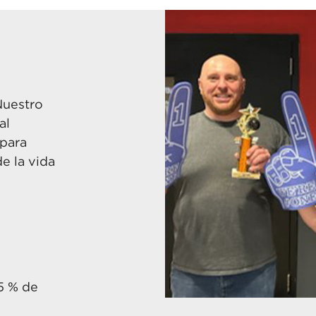
Nuestro
al
 para
e la vida
5 % de