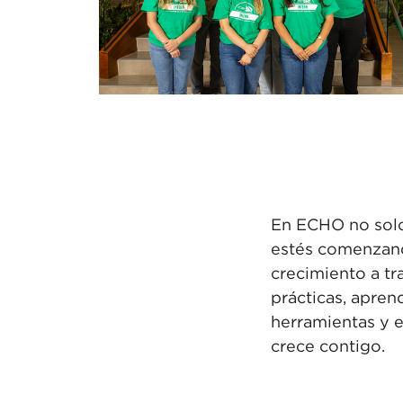
En ECHO no sol
estés
comenzand
crecimiento a t
prácticas,
aprend
herramientas y 
crece contigo.