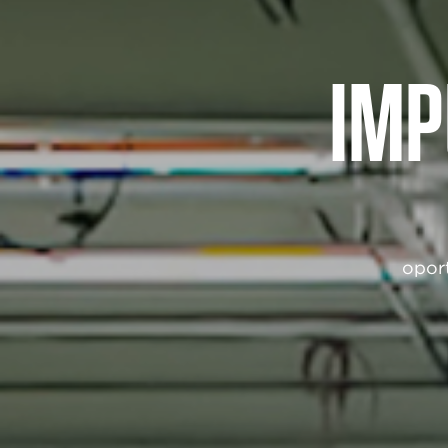
IMP
oport