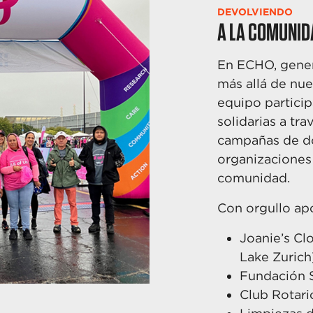
DEVOLVIENDO
A LA COMUNID
En ECHO, gener
más
allá de nu
equipo
partici
solidarias a
tra
campañas de
d
organizacione
comunidad.
Con orgullo a
Joanie’s Cl
Lake
Zurich
Fundación 
Club Rotar