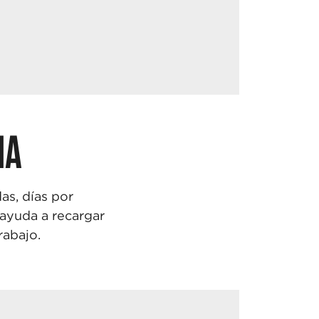
NA
as, días por
 ayuda a
recargar
rabajo.