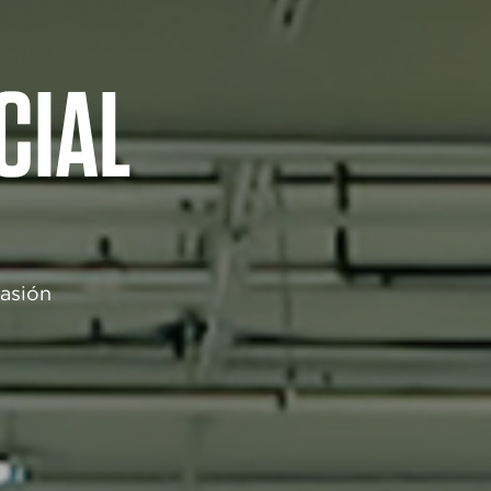
CIAL
e
pasión