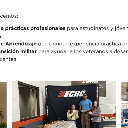
ecemos:
de
prácticas profesionales
para estudinates
y jóve
s
e Aprendizaje
q
ue brindan experiencia
práctica e
ansición militar
para ayudar a los
veteranos a desarr
icantes