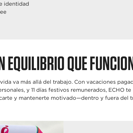
e identidad
le
e
N EQUILIBRIO QUE FUNCIO
ida va más allá del trabajo. Con
vacaciones pagad
ersonales,
y 11 días festivos remunerados, ECHO te
ocarte y mantenerte motivado—
dentro y fuera del t