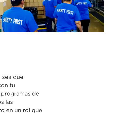
a sea que
on tu
, programas de
s las
to en un rol que