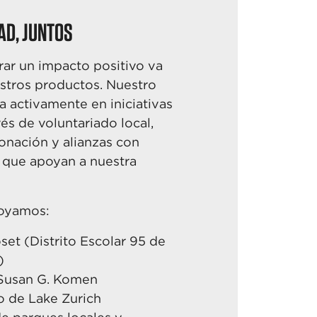
AD, JUNTOS
ar un impacto positivo va
estros productos. Nuestro
pa activamente en iniciativas
vés de voluntariado local,
onación y alianzas con
s que
apoyan a nuestra
poyamos:
oset
(Distrito Escolar 95 de
)
Susan G.
Komen
io de Lake
Zurich