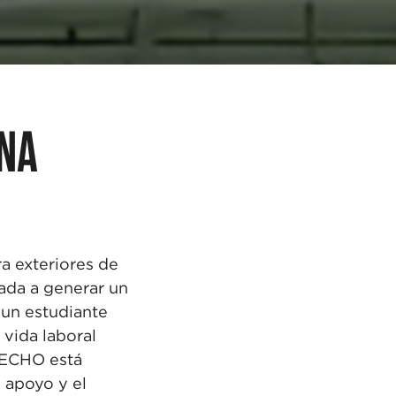
UNA
a exteriores de
ada a
generar un
s un estudiante
a
vida laboral
 ECHO está
l
apoyo y el