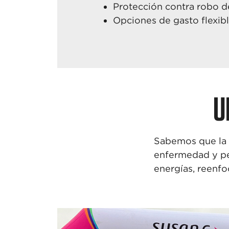
Protección
contra robo d
Opciones
de gasto flexib
U
Sabemos que la v
enfermedad y p
energías, reenf