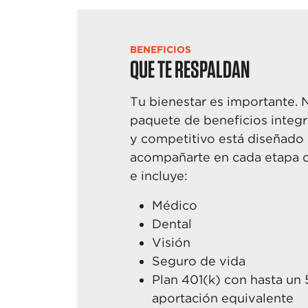
BENEFICIOS
QUE TE RESPALDAN
Tu bienestar es importante. 
paquete de beneficios integr
y
competitivo está diseñado
acompañarte en cada etapa d
e
incluye:
M
édico
Dental
V
isión
Seguro
de vida
Plan
401(k) con hasta un 
aportación equivalente