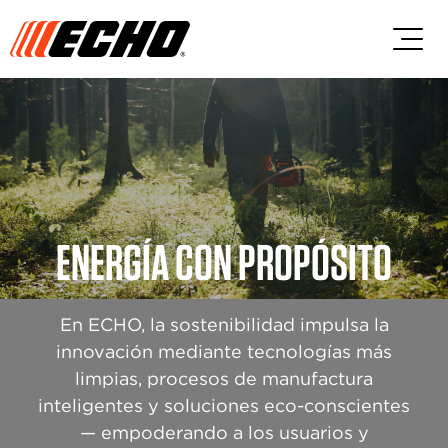
Saltar al contenido principal
Saltar al contenido del pie de p
ENERGÍA CON PROPÓSITO
En ECHO, la sostenibilidad impulsa la
innovación mediante tecnologías más
limpias, procesos de manufactura
inteligentes y soluciones eco-conscientes
— empoderando a los usuarios y