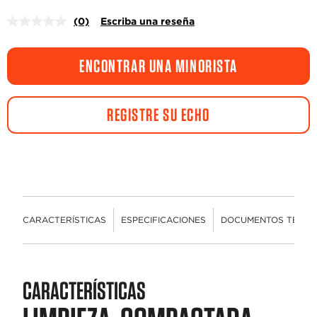
(0)
Escriba una reseña
Sin
puntuación.
Enlace
en
ENCONTRAR UNA MINORISTA
la
misma
página.
REGISTRE SU ECHO
CARACTERÍSTICAS
ESPECIFICACIONES
DOCUMENTOS TÉCNI
CARACTERÍSTICAS