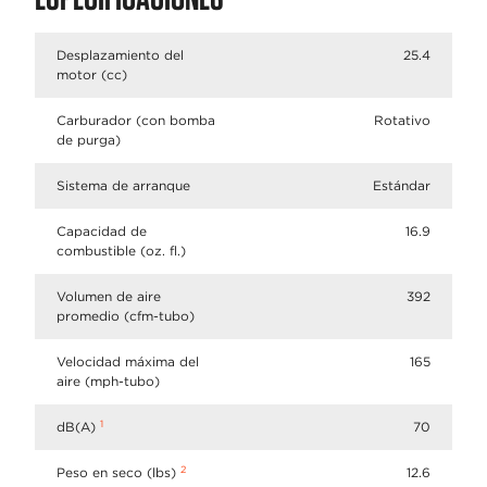
Desplazamiento del
25.4
motor (cc)
Carburador (con bomba
Rotativo
de purga)
Sistema de arranque
Estándar
Capacidad de
16.9
combustible (oz. fl.)
Volumen de aire
392
promedio (cfm-tubo)
Velocidad máxima del
165
aire (mph-tubo)
1
dB(A)
70
2
Peso en seco (lbs)
12.6