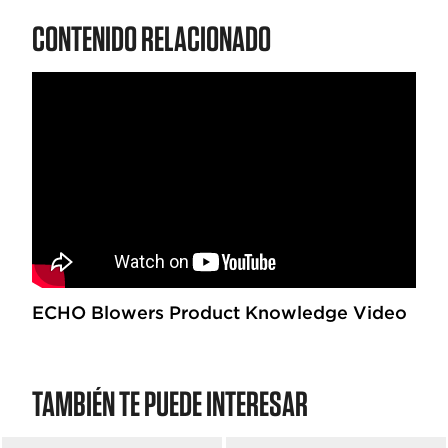
0
CONTENIDO RELACIONADO
d
e
5
e
s
t
r
e
l
l
a
s
.
ECHO Blowers Product Knowledge Video
TAMBIÉN TE PUEDE INTERESAR