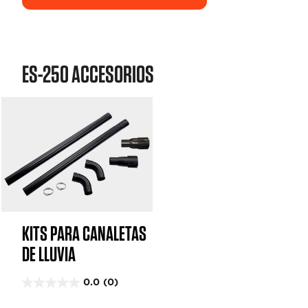
ES-250 ACCESORIOS
KITS PARA CANALETAS
DE LLUVIA
0.0
(0)
0
.