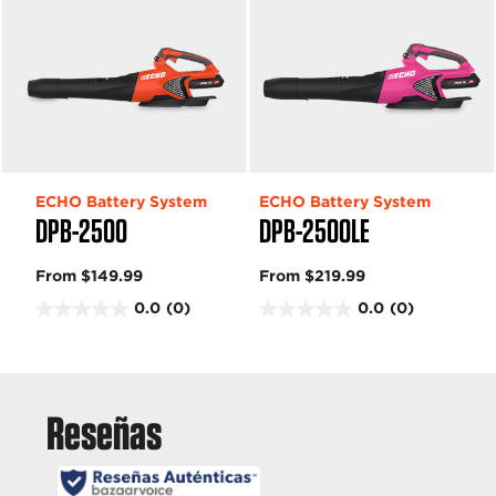
ECHO Battery System
ECHO Battery System
DPB-2500
DPB-2500LE
From $149.99
From $219.99
0.0
(0)
0.0
(0)
0
0
.
.
0
0
d
d
e
e
5
5
e
e
s
s