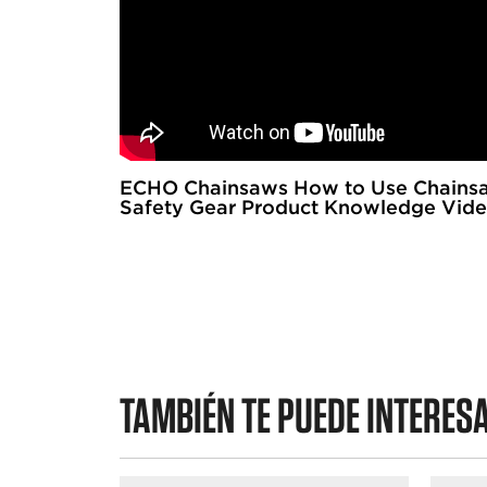
r
e
s
e
ñ
a
ECHO Chainsaws How to Use Chains
Safety Gear Product Knowledge Vid
TAMBIÉN TE PUEDE INTERES