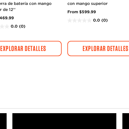
erra de batería con mango
con mango superior
r de 12''
From $599.99
469.99
0.0
(0)
0
0.0
(0)
.
0
d
EXPLORAR DETALLES
EXPLORAR DETALLES
e
5
e
s
t
r
e
l
l
a
s
.