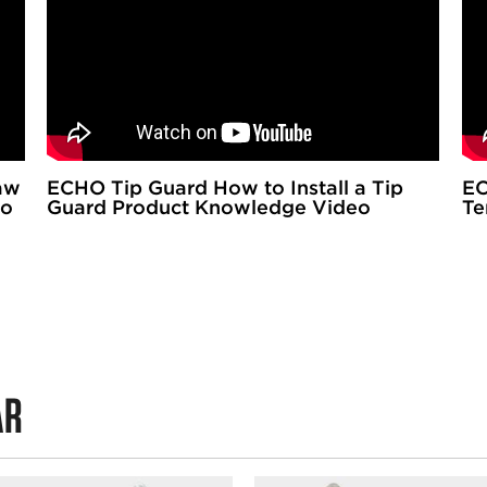
aw
ECHO Tip Guard How to Install a Tip
EC
eo
Guard Product Knowledge Video
Te
AR