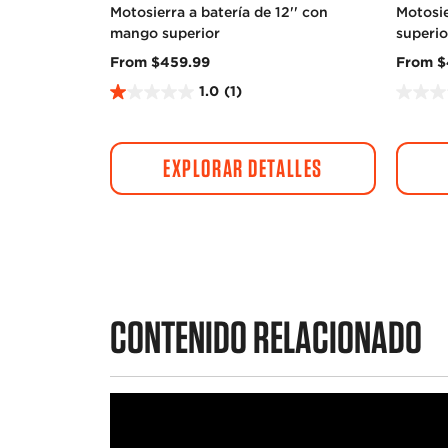
Motosierra a batería de 12'' con
Motosi
mango superior
superio
From $459.99
From $
1.0
(1)
1
0
.
.
0
0
EXPLORAR DETALLES
d
d
e
e
5
5
e
e
s
s
t
t
r
r
e
e
CONTENIDO RELACIONADO
l
l
l
l
a
a
s
s
.
.
1