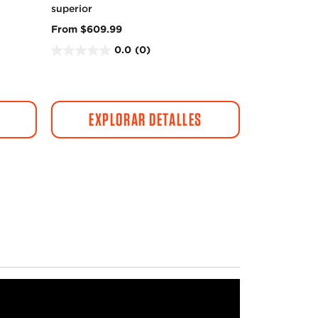
superior
From $609.99
0.0
(0)
0
.
0
d
EXPLORAR DETALLES
e
5
e
s
t
r
e
l
l
a
s
.