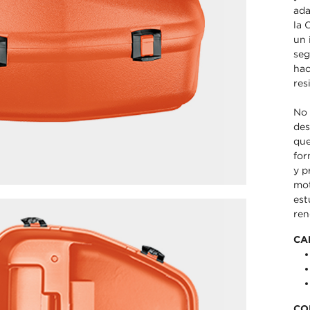
ada
la 
un 
seg
hac
res
No 
des
que
for
y p
mot
est
ren
CA
CO