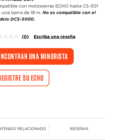
patible con motosierras ECHO hasta CS-501
 una barra de 18 in.
No es compatible con el
delo DCS-5000.
(0)
Escriba una reseña
Sin
puntuación.
Enlace
en
ENCONTRAR UNA MINORISTA
la
misma
página.
REGISTRE SU ECHO
NTENIDO RELACIONADO
RESEÑAS