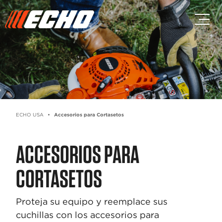
Saltar al contenido principal
Saltar al contenido del pie de p
ECHO USA
Accesorios para Cortasetos
ACCESORIOS PARA
CORTASETOS
Proteja su equipo y reemplace sus
cuchillas con los accesorios para