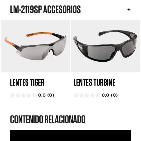
LM-2119SP ACCESORIOS
LENTES TIGER
LENTES TURBINE
0.0
(0)
0.0
(0)
0
0
.
.
0
0
CONTENIDO RELACIONADO
d
d
e
e
5
5
e
e