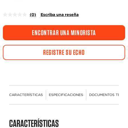
(0)
Escriba una reseña
Sin
puntuación.
Enlace
en
ENCONTRAR UNA MINORISTA
la
misma
página.
REGISTRE SU ECHO
CARACTERÍSTICAS
ESPECIFICACIONES
DOCUMENTOS TÉCNI
CARACTERÍSTICAS