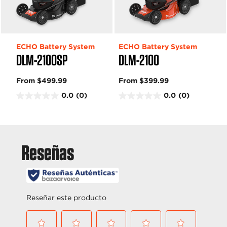
ECHO Battery System
ECHO Battery System
DLM-2100SP
DLM-2100
From $499.99
From $399.99
0.0
(0)
0.0
(0)
0
0
.
.
0
0
d
d
e
e
5
5
e
e
s
s
t
t
r
r
e
e
l
l