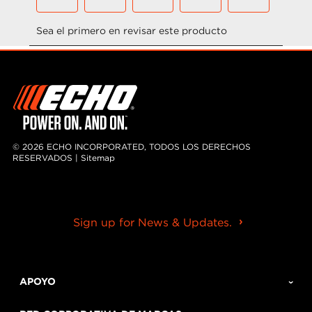
l
l
a
a
s
s
.
.
© 2026 ECHO INCORPORATED, TODOS LOS DERECHOS
RESERVADOS |
Sitemap
Sign up for News & Updates.
APOYO