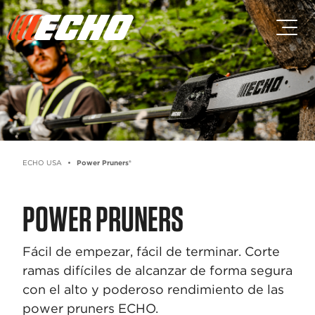
Saltar al contenido principal
Saltar al contenido del pie de p
ECHO USA
Power Pruners®
POWER PRUNERS
Fácil de empezar, fácil de terminar. Corte
ramas difíciles de alcanzar de forma segura
con el alto y poderoso rendimiento de las
power pruners ECHO.