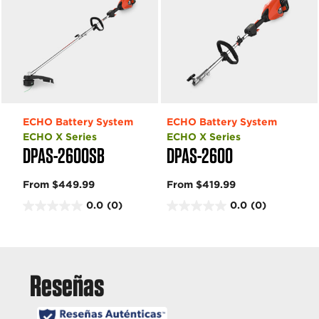
ECHO Battery System
ECHO Battery System
ECHO X Series
ECHO X Series
DPAS-2600SB
DPAS-2600
From $449.99
From $419.99
0.0
(0)
0.0
(0)
0
0
.
.
0
0
d
d
e
e
5
5
e
e
s
s