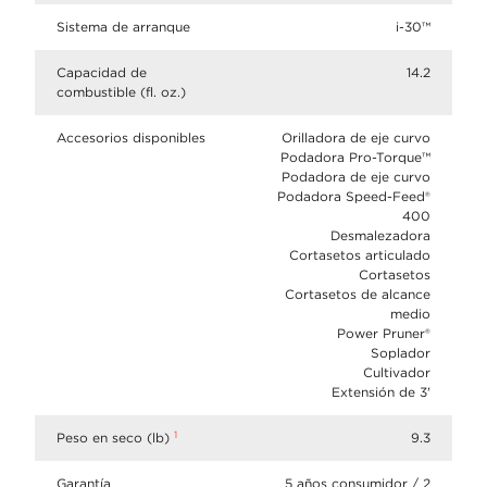
Sistema de arranque
i-30™
Capacidad de
14.2
combustible (fl. oz.)
Accesorios disponibles
Orilladora de eje curvo
Podadora Pro-Torque™
Podadora de eje curvo
Podadora Speed-Feed®
400
Desmalezadora
Cortasetos articulado
Cortasetos
Cortasetos de alcance
medio
Power Pruner®
Soplador
Cultivador
Extensión de 3'
1
Peso en seco (lb)
9.3
Garantía
5 años consumidor / 2