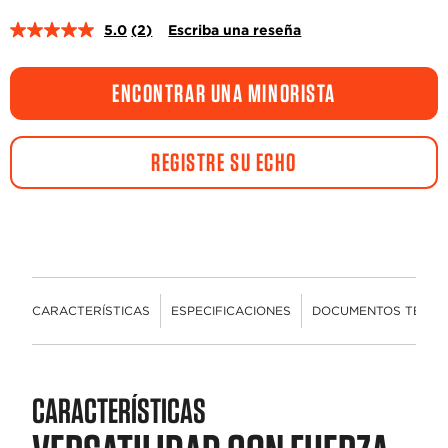
5.0
(2)
Escriba una reseña
Lea
2
reseñas.
Enlace
ENCONTRAR UNA MINORISTA
en
la
misma
página.
REGISTRE SU ECHO
CARACTERÍSTICAS
ESPECIFICACIONES
DOCUMENTOS TÉCNI
CARACTERÍSTICAS