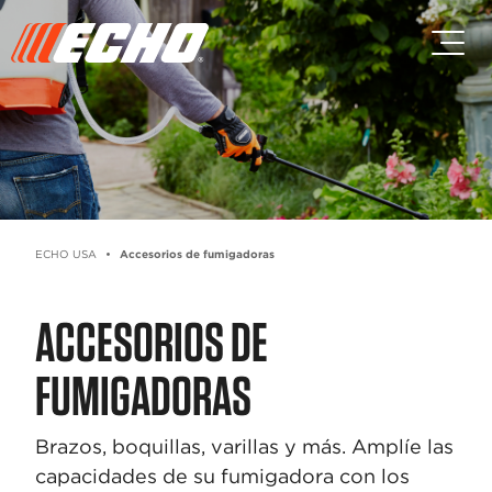
Saltar al contenido principal
Saltar al contenido del pie de p
ECHO USA
Accesorios de fumigadoras
ACCESORIOS DE
FUMIGADORAS
Brazos, boquillas, varillas y más. Amplíe las
capacidades de su fumigadora con los