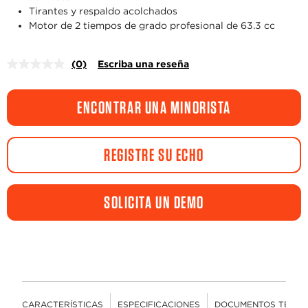
Tirantes y respaldo acolchados
Motor de 2 tiempos de grado profesional de 63.3 cc
(0)
Escriba una reseña
Sin
puntuación.
Enlace
en
ENCONTRAR UNA MINORISTA
la
misma
página.
REGISTRE SU ECHO
SOLICITA UN DEMO
CARACTERÍSTICAS
ESPECIFICACIONES
DOCUMENTOS TÉCNI