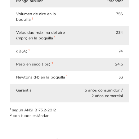
Mango auxiliar
Estándar
Volumen de aire en la
756
1
boquilla
Velocidad máxima del aire
234
1
(mph) en la boquilla
1
dB(A)
74
2
Peso en seco (lbs)
24.5
1
Newtons (N) en la boquilla
33
Garantía
5 años consumidor /
2 años comercial
1
según ANSI B175.2-2012
2
con tubos estándar