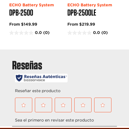
ECHO Battery System
ECHO Battery System
DPB-2500
DPB-2500LE
From $149.99
From $219.99
0.0
(0)
0.0
(0)
0
0
.
.
0
0
d
d
e
e
5
5
e
e
s
s
t
t
r
r
e
e
l
l
l
l
a
a
s
s
.
.