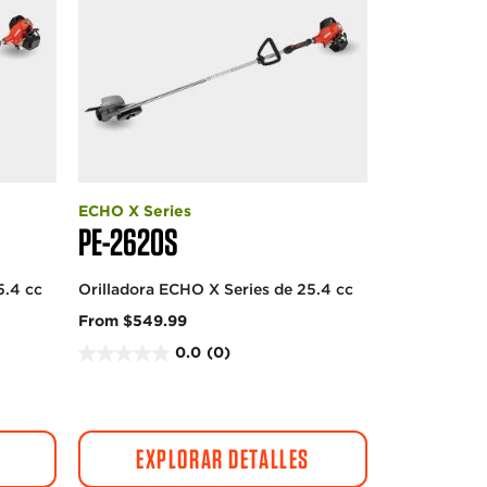
ECHO X Series
PE-2620S
5.4 cc
Orilladora ECHO X Series de 25.4 cc
From $549.99
0.0
(0)
0
.
0
d
EXPLORAR DETALLES
e
5