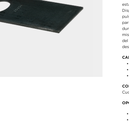
est
Dis
pul
par
dur
mis
del
des
CA
CO
Cuc
OP