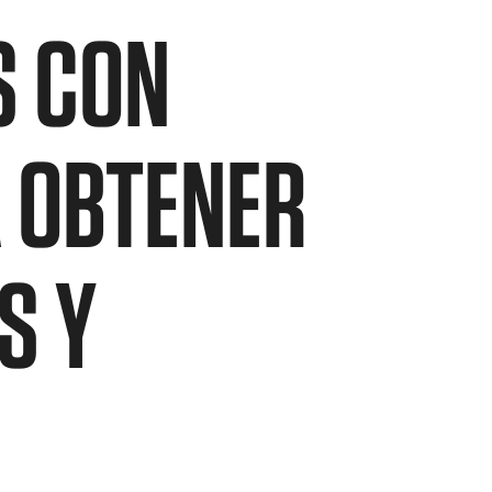
S CON
 OBTENER
S Y