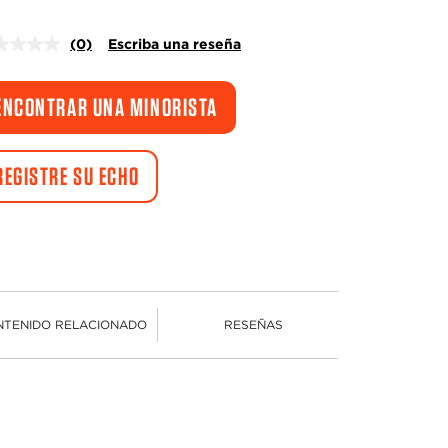
(0)
Escriba una reseña
Sin
puntuación.
Enlace
en
ENCONTRAR UNA MINORISTA
la
misma
página.
REGISTRE SU ECHO
NTENIDO RELACIONADO
RESEÑAS