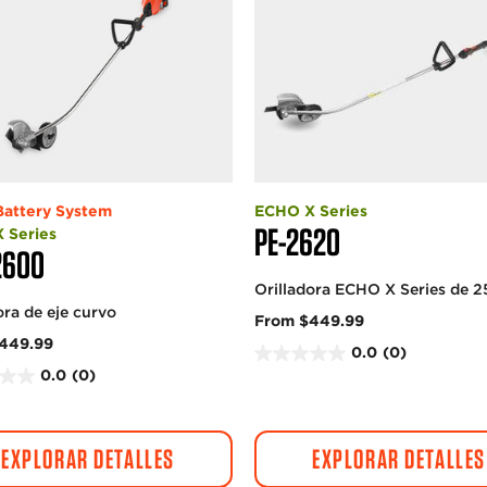
attery System
ECHO X Series
PE-2620
 Series
2600
Orilladora ECHO X Series de 2
ora de eje curvo
From $449.99
449.99
0.0
(0)
0
0.0
(0)
.
0
d
EXPLORAR DETALLES
EXPLORAR DETALLES
e
5