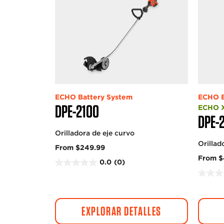
ECHO Battery System
ECHO B
DPE-2100
ECHO X
DPE-
Orilladora de eje curvo
Orillad
From $249.99
From $
0.0
(0)
0
.
0
0
.
d
0
EXPLORAR DETALLES
e
d
5
e