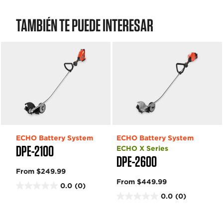
TAMBIÉN TE PUEDE INTERESAR
ECHO Battery System
ECHO Battery System
DPE-2100
ECHO X Series
DPE-2600
From $249.99
From $449.99
0.0
(0)
0
0.0
(0)
.
0
0
.
d
0