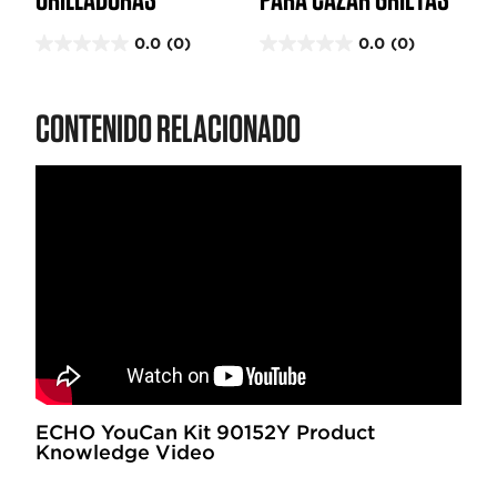
0.0
(0)
0.0
(0)
0
0
.
.
0
0
CONTENIDO RELACIONADO
d
d
e
e
5
5
e
e
s
s
t
t
r
r
e
e
l
l
l
l
a
a
s
s
.
.
ECHO YouCan Kit 90152Y Product
Knowledge Video