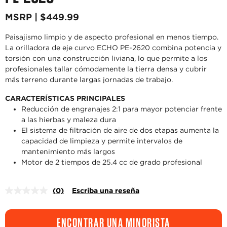
MSRP | $449.99
Paisajismo limpio y de aspecto profesional en menos tiempo.
La orilladora de eje curvo ECHO PE-2620 combina potencia y
torsión con una construcción liviana, lo que permite a los
profesionales tallar cómodamente la tierra densa y cubrir
más terreno durante largas jornadas de trabajo.
CARACTERÍSTICAS PRINCIPALES
Reducción de engranajes 2:1 para mayor potenciar frente
a las hierbas y maleza dura
El sistema de filtración de aire de dos etapas aumenta la
capacidad de limpieza y permite intervalos de
mantenimiento más largos
Motor de 2 tiempos de 25.4 cc de grado profesional
(0)
Escriba una reseña
Sin
puntuación.
Enlace
en
ENCONTRAR UNA MINORISTA
la