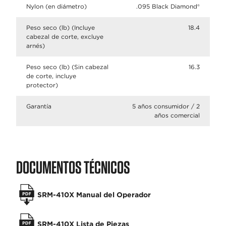
Nylon (en diámetro)
.095 Black Diamond®
Peso seco (lb) (Incluye
18.4
cabezal de corte, excluye
arnés)
Peso seco (lb) (Sin cabezal
16.3
de corte, incluye
protector)
Garantía
5 años consumidor / 2
años comercial
DOCUMENTOS TÉCNICOS
SRM-410X Manual del Operador
SRM-410X Lista de Piezas