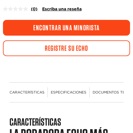
(0)
Escriba una reseña
Sin
puntuación.
Enlace
en
ENCONTRAR UNA MINORISTA
la
misma
página.
REGISTRE SU ECHO
CARACTERÍSTICAS
ESPECIFICACIONES
DOCUMENTOS TÉCNI
CARACTERÍSTICAS