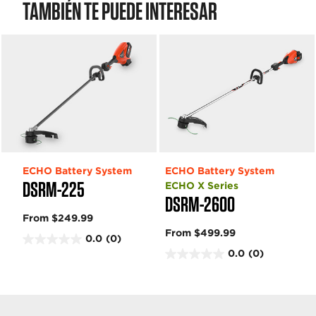
TAMBIÉN TE PUEDE INTERESAR
ECHO Battery System
ECHO Battery System
DSRM-225
ECHO X Series
DSRM-2600
From $249.99
From $499.99
0.0
(0)
0
0.0
(0)
.
0
0
.
d
0
e
d